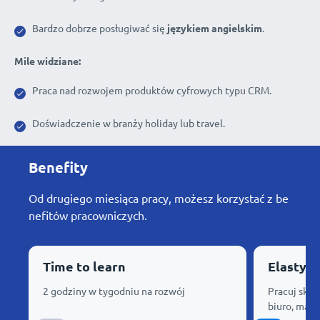
Bardzo dobrze posługiwać się
językiem angielskim
.
Mile widziane:
Praca nad rozwojem produktów cyfrowych typu CRM.
Doświadczenie w branży holiday lub travel.
Benefity
Od drugiego miesiąca pracy, możesz korzystać z be
nefitów pracowniczych.
Time to learn
Elastyc
2 godziny w tygodniu na rozwój
Pracuj skąd
biuro, mam