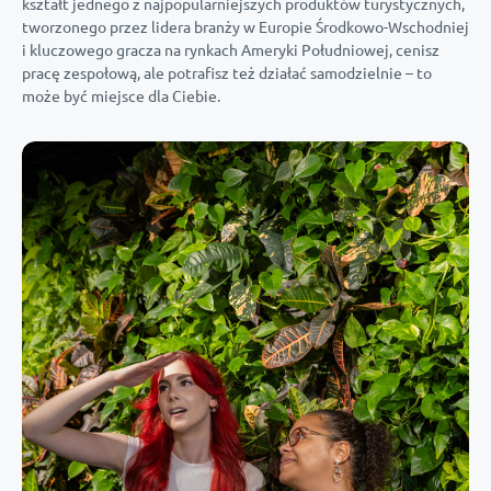
kształt jednego z najpopularniejszych produktów turystycznych,
tworzonego przez lidera branży w Europie Środkowo-Wschodniej
i kluczowego gracza na rynkach Ameryki Południowej, cenisz
pracę zespołową, ale potrafisz też działać samodzielnie – to
może być miejsce dla Ciebie.