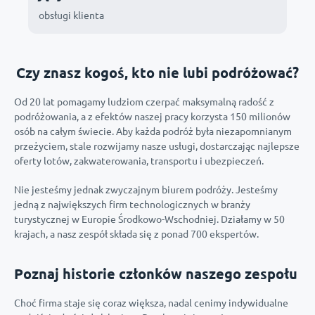
obsługi klienta
Czy znasz kogoś, kto nie lubi podróżować?
Od 20 lat pomagamy ludziom czerpać maksymalną radość z
podróżowania, a z efektów naszej pracy korzysta 150 milionów
osób na całym świecie. Aby każda podróż była niezapomnianym
przeżyciem, stale rozwijamy nasze usługi, dostarczając najlepsze
oferty lotów, zakwaterowania, transportu i ubezpieczeń.
Nie jesteśmy jednak zwyczajnym biurem podróży. Jesteśmy
jedną z największych firm technologicznych w branży
turystycznej w Europie Środkowo-Wschodniej. Działamy w 50
krajach, a nasz zespół składa się z ponad 700 ekspertów.
Magdalena Sojka
Jakub Ba
Poznaj historie członków naszego zespołu
Leisure Operations Manager
Chief Produc
Choć firma staje się coraz większa, nadal cenimy indywidualne