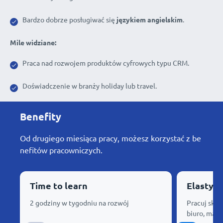
Bardzo dobrze posługiwać się
językiem angielskim
.
Mile widziane:
Praca nad rozwojem produktów cyfrowych typu CRM.
Doświadczenie w branży holiday lub travel.
Benefity
Od drugiego miesiąca pracy, możesz korzystać z be
nefitów pracowniczych.
Time to learn
Elastyc
2 godziny w tygodniu na rozwój
Pracuj skąd
biuro, mam