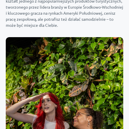
kształt jednego z najpopularniejszych produktów turystycznych,
tworzonego przez lidera branży w Europie Środkowo-Wschodniej
i kluczowego gracza na rynkach Ameryki Południowej, cenisz
pracę zespołową, ale potrafisz też działać samodzielnie – to
może być miejsce dla Ciebie.