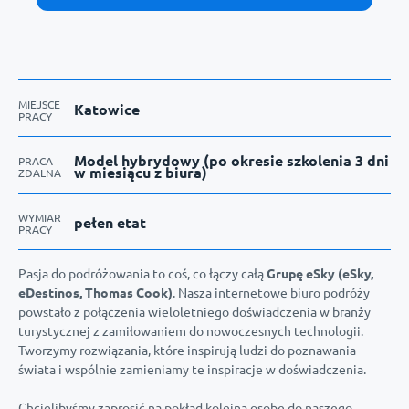
MIEJSCE
Katowice
PRACY
Model hybrydowy (po okresie szkolenia 3 dni
PRACA
w miesiącu z biura)
ZDALNA
WYMIAR
pełen etat
PRACY
Pasja do podróżowania to coś, co łączy całą
Grupę eSky (eSky,
eDestinos, Thomas Cook)
. Nasza internetowe biuro podróży
powstało z połączenia wieloletniego doświadczenia w branży
turystycznej z zamiłowaniem do nowoczesnych technologii.
Tworzymy rozwiązania, które inspirują ludzi do poznawania
świata i wspólnie zamieniamy te inspiracje w doświadczenia.
Chcielibyśmy zaprosić na pokład kolejną osobę do naszego